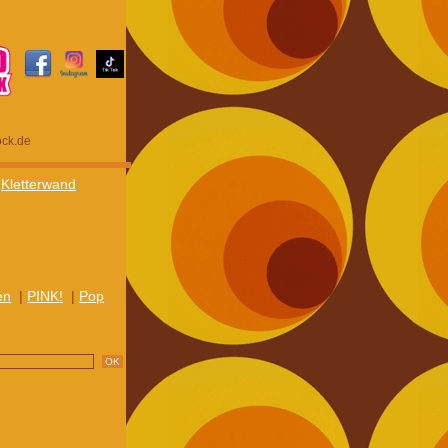
ock.de
|
Kletterwand
en
|
PINK!
|
Pop