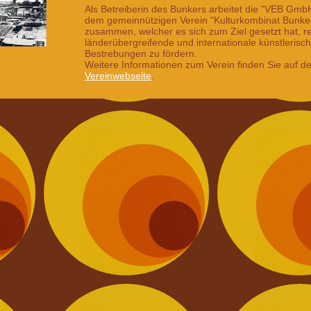
Als Betreiberin des Bunkers arbeitet die "VEB Gmb
dem gemeinnützigen Verein "Kulturkombinat Bunker
zusammen, welcher es sich zum Ziel gesetzt hat, re
länderübergreifende und internationale künstlerisch
Bestrebungen zu fördern.
Weitere Informationen zum Verein finden Sie auf der
Vereinwebseite
.