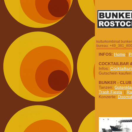
kulturkombinat bunker
bureau: +49_381_800
INFOS:
Home
|
P
COCKTAILBAR 
Infos:
Cocktailkur
Gutschein kaufen
BUNKER - CLUB
Tanzen:
Gotenkla
Trash Fiesta
|
Ra
Konzerte:
Dooms