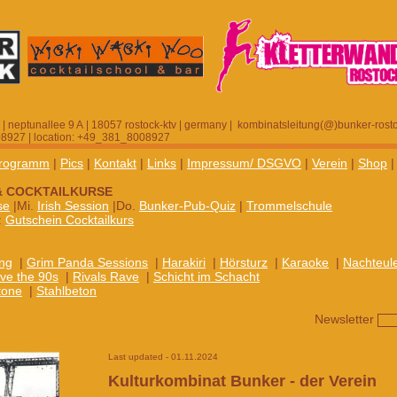
 | neptunallee 9 A | 18057 rostock-ktv | germany | kombinatsleitung(@)bunker-rost
8927 | location: +49_381_8008927
rogramm
|
Pics
|
Kontakt
|
Links
|
Impressum/ DSGVO
|
Verein
|
Shop
& COCKTAILKURSE
se
|Mi.
Irish Session
|Do.
Bunker-Pub-Quiz
|
Trommelschule
:
Gutschein Cocktailkurs
ng
|
Grim Panda Sessions
|
Harakiri
|
Hörsturz
|
Karaoke
|
Nachteul
ve the 90s
|
Rivals Rave
|
Schicht im Schacht
tone
|
Stahlbeton
Newsletter
Last updated - 01.11.2024
Kulturkombinat Bunker - der Verein